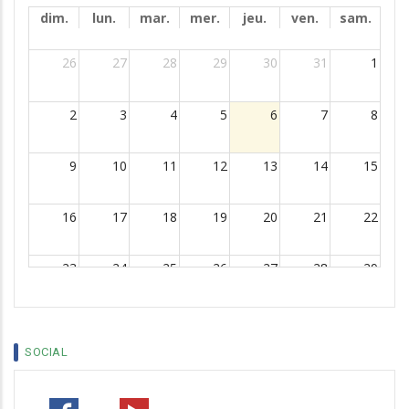
dim.
lun.
mar.
mer.
jeu.
ven.
sam.
26
27
28
29
30
31
1
2
3
4
5
6
7
8
9
10
11
12
13
14
15
16
17
18
19
20
21
22
23
24
25
26
27
28
29
30
31
1
2
3
4
5
SOCIAL