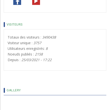
VISITEURS
Totaux des visiteurs :
3490438
Visiteur unique :
3757
Utilisateurs enregistrés:
8
Noeuds publiés :
2158
Depuis :
25/03/2021 - 17:22
9 MEDECINS DE L’UNIVERSITÉ LÉDÉA
BERNARD OUÉDRAOGO DE OUAHIGOUYA.
DÉSORMAIS MAÎTRES DE CONFÉRENCES
AGRÉGÉS
GALLERY