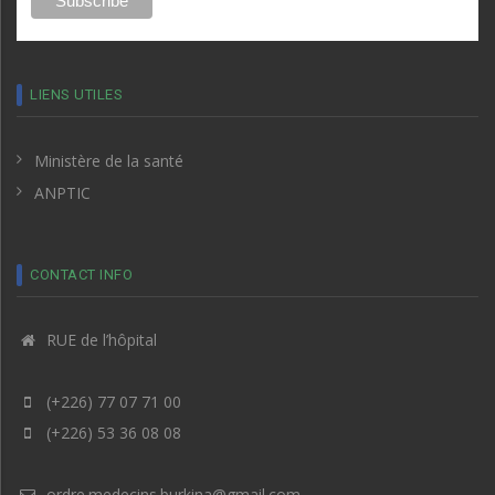
LIENS UTILES
Ministère de la santé
ANPTIC
CONTACT INFO
RUE de l’hôpital
(+226) 77 07 71 00
(+226) 53 36 08 08
ordre.medecins.burkina@gmail.com