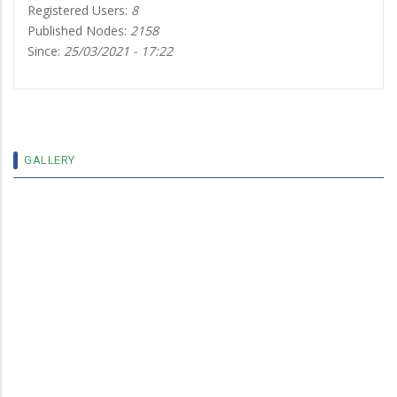
Registered Users:
8
Published Nodes:
2158
Since:
25/03/2021 - 17:22
13 ENSEIGNANTS DE L’UNIVERSITÉ NAZI BONI
DE BOBO DIOULASSO DÉSORMAIS MAÎTRES
DE CONFÉRENCES AGRÉGÉS
GALLERY