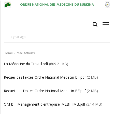
Skip
to
main
MAIN
content
NAVIGATION
1 year ago
1
Nos Talents en Médecine : Pr Léonie Claudine
1
Home
SORGHO, épouse LOUGUÉ, une source
»
Réalisations
L
Breadcrumb
d'inspiration pour toutes celles et ceux qui
s
La Médecine du Travail.pdf
(609.21 KB)
œuvrent dans le secteur de la santé et de
r
Recueil desTextes Ordre National Medecin BF.pdf
(2 MB)
l'éducation, non seulement au Burkina Faso, mais
aussi au-delà des frontières de l'Afriqu
Recueil desTextes Ordre National Medecin BF.pdf
(2 MB)
OM BF. Management d'entreprise_MEBF JMB.pdf
(3.14 MB)