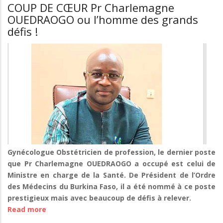
plus
COUP DE CŒUR Pr Charlemagne
YE,
touchées
OUEDRAOGO ou l’homme des grands
la
sont
défis !
Pédiatre
les
Néonatologiste
enfants
qu’il
de
fallait
5
!
à
15
ans"Dr
Sawadogo
Abdoulaye
médecin
infectiologue
Gynécologue Obstétricien de profession, le dernier poste
que Pr Charlemagne OUEDRAOGO a occupé est celui de
Ministre en charge de la Santé. De Président de l’Ordre
des Médecins du Burkina Faso, il a été nommé à ce poste
prestigieux mais avec beaucoup de défis à relever.
Read more
about
COUP