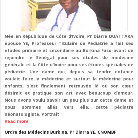
la
santé
de
l'année
2023,
Née en République de Côte d’Ivoire, Pr Diarra OUATTARA
on
épouse YE, Professeur Titulaire de Pédiatrie a fait ses
a
études primaire et secondaire au Burkina Faso avant de
environ
rejoindre le Sénégal pour ses études de médecine
123
générale et la Côte d’Ivoire pour ses études spéciales de
cas
pédiatrie. Une dame qui, depuis sa tendre enfance
de
voulait faire la médecine et surtout la médecine pour
rages
enfants, s’est finalement retrouvée là où son cœur
au
désirait et pratique son art avec beaucoup d’amour.
Burkina
Nous avons voulu savoir un peu plus sur cette dame et
Faso
nous sommes allés vers elle, cette pédiatre
et
néonatologiste. Portrait !
les
Read more
about
personnes
Pr
Ordre des Médecins Burkina, Pr Diarra YE, CNOMBF
les
Diarra