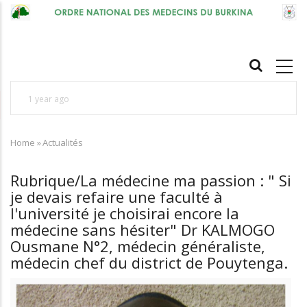
Skip
to
main
MAIN
content
NAVIGATION
1 year ago
1
Nos Talents en Médecine : Pr Léonie Claudine
1
Home
SORGHO, épouse LOUGUÉ, une source
»
Actualités
L
Breadcrumb
d'inspiration pour toutes celles et ceux qui
s
Rubrique/La médecine ma passion : " Si
œuvrent dans le secteur de la santé et de
r
je devais refaire une faculté à
l'éducation, non seulement au Burkina Faso, mais
l'université je choisirai encore la
médecine sans hésiter" Dr KALMOGO
aussi au-delà des frontières de l'Afriqu
Ousmane N°2, médecin généraliste,
médecin chef du district de Pouytenga.