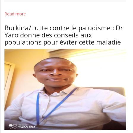
Read more
about
Rubrique/La
Burkina/Lutte contre le paludisme : Dr
médecine
Yaro donne des conseils aux
ma
populations pour éviter cette maladie
passion
:
"
Si
je
devais
refaire
une
faculté
à
l'université
je
choisirai
encore