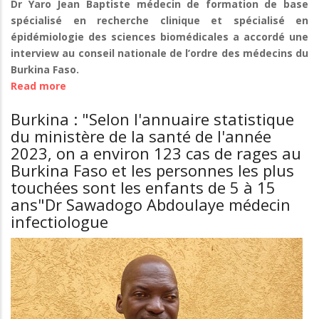
Dr Yaro Jean Baptiste médecin de formation de base
la
spécialisé en recherche clinique et spécialisé en
médecine
épidémiologie des sciences biomédicales a accordé une
sans
interview au conseil nationale de l’ordre des médecins du
hésiter"
Burkina Faso.
Dr
Read more
about
KALMOGO
Burkina/Lutte
Ousmane
Burkina : "Selon l'annuaire statistique
contre
N°2,
du ministère de la santé de l'année
le
médecin
2023, on a environ 123 cas de rages au
paludisme
généraliste,
Burkina Faso et les personnes les plus
:
médecin
touchées sont les enfants de 5 à 15
Dr
chef
ans"Dr Sawadogo Abdoulaye médecin
Yaro
du
donne
infectiologue
district
des
de
conseils
Pouytenga.
aux
populations
pour
éviter