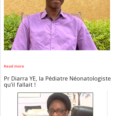
cette
maladie
Read more
about
Burkina
Pr Diarra YE, la Pédiatre Néonatologiste
:
qu’il fallait !
"Selon
l'annuaire
statistique
du
ministère
de