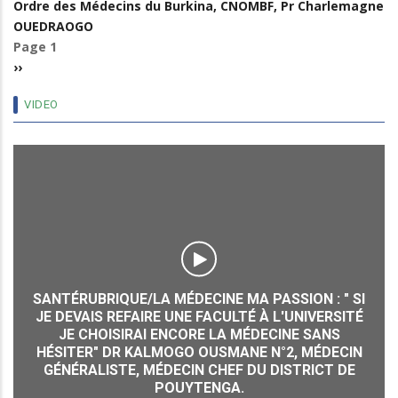
Ordre des Médecins du Burkina, CNOMBF, Pr Charlemagne
DE
OUEDRAOGO
CŒUR
Page 1
Pagination
Pr
Next
››
Charlemagne
page
OUEDRAOGO
VIDEO
ou
l’homme
des
grands
défis
!
7E CONGRÈS DES MÉDECINS
22 Nov 21
SI
É
N