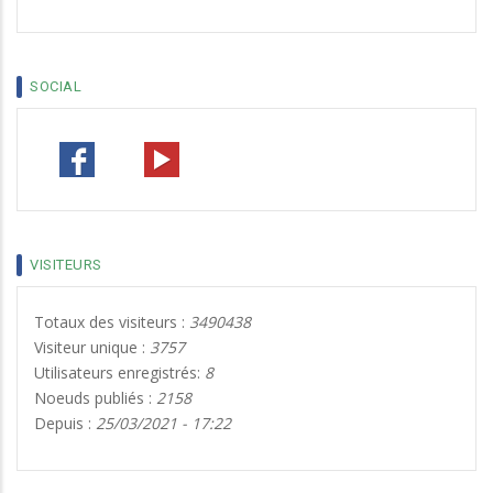
30
31
1
2
3
4
5
SOCIAL
VISITEURS
Totaux des visiteurs :
3490438
Visiteur unique :
3757
Utilisateurs enregistrés:
8
Noeuds publiés :
2158
Depuis :
25/03/2021 - 17:22
13 ENSEIGNANTS DE L’UNIVERSITÉ NAZI BONI