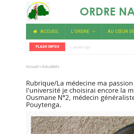
Aller
au
contenu
principal
MAIN
ACCUEIL
L'ORDRE
AU CŒUR D
NAVIGATION
FLASH INFOS
1 année ago
 les générations futures
Nos Talents en Médecine : Pr
de la santé et de l'éducation
Accueil
»
Actualités
Fil
d'Ariane
Rubrique/La médecine ma passion : 
l'université je choisirai encore l
Ousmane N°2, médecin généraliste,
Pouytenga.