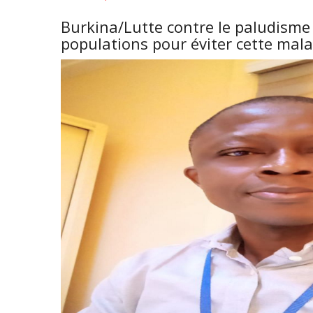
Rubrique/La
Burkina/Lutte contre le paludisme 
médecine
populations pour éviter cette mala
ma
passion
:
"
Si
je
devais
refaire
une
faculté
à
l'université
je
choisirai
encore
la
médecine