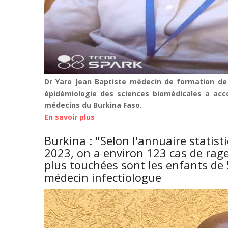
sans
hésiter"
Dr
KALMOGO
Ousmane
N°2,
médecin
Dr Yaro Jean Baptiste médecin de formation de 
généraliste,
épidémiologie des sciences biomédicales a acco
médecin
médecins du Burkina Faso.
chef
En savoir plus
sur
du
Burkina/Lutte
district
Burkina : "Selon l'annuaire statist
contre
de
2023, on a environ 123 cas de rage
le
Pouytenga.
plus touchées sont les enfants d
paludisme
médecin infectiologue
:
Dr
Yaro
donne
des