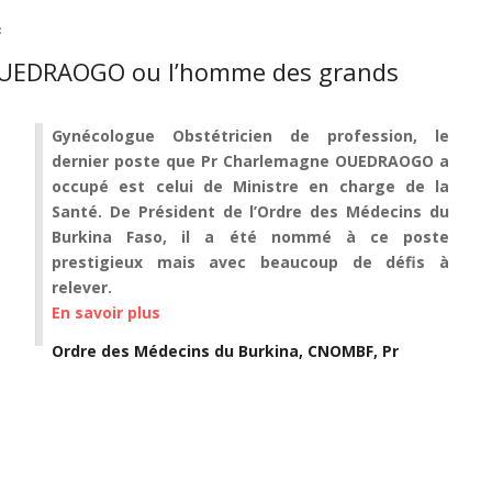
F
UEDRAOGO ou l’homme des grands
Gynécologue Obstétricien de profession, le
dernier poste que Pr Charlemagne OUEDRAOGO a
occupé est celui de Ministre en charge de la
Santé. De Président de l’Ordre des Médecins du
Burkina Faso, il a été nommé à ce poste
prestigieux mais avec beaucoup de défis à
relever.
En savoir plus
sur
COUP
Ordre des Médecins du Burkina, CNOMBF, Pr
DE
CŒUR
Pr
Charlemagne
OUEDRAOGO
ou