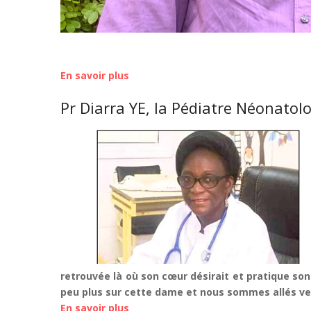
En savoir plus
sur
Burkina
Pr Diarra YE, la Pédiatre Néonatologi
:
"Selon
l'annuaire
statistique
du
ministère
de
la
santé
de
l'année
retrouvée là où son cœur désirait et pratique so
2023,
peu plus sur cette dame et nous sommes allés vers
on
En savoir plus
sur