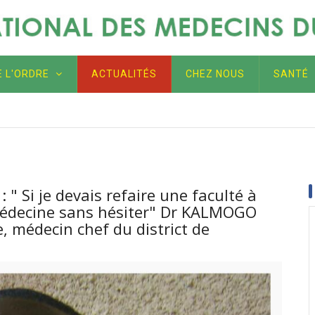
E L'ORDRE
ACTUALITÉS
CHEZ NOUS
SANTÉ
 Léonie Claudine SORGHO, épouse LOUGUÉ, une source d'inspir
, non seulement au Burkina Faso, mais aussi au-delà des front
" Si je devais refaire une faculté à
a médecine sans hésiter" Dr KALMOGO
 médecin chef du district de