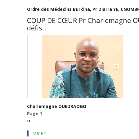
a
Pr
environ
Ordre des Médecins Burkina, Pr Diarra YE, CNOMB
Diarra
123
COUP DE CŒUR Pr Charlemagne O
YE,
cas
défis !
la
de
Pédiatre
rages
Néonatologiste
au
qu’il
Burkina
fallait
Faso
!
et
les
personnes
les
plus
touchées
Charlemagne OUEDRAOGO
sont
Page 1
Pagination
les
Page
››
enfants
suivante
de
VIDEO
5