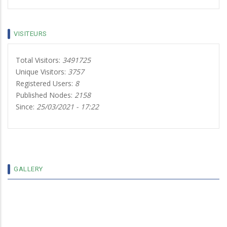
VISITEURS
Total Visitors:
3491725
Unique Visitors:
3757
Registered Users:
8
Published Nodes:
2158
Since:
25/03/2021 - 17:22
9 MEDECINS DE L’UNIVERSITÉ LÉDÉA
BERNARD OUÉDRAOGO DE OUAHIGOUYA.
DÉSORMAIS MAÎTRES DE CONFÉRENCES
AGRÉGÉS
GALLERY